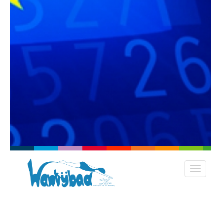
Privacy beleid St Wantijbad
Dordrecht
Versie 0.1