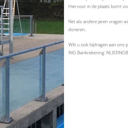
Hiervoor in de plaats komt v
Net als andere jaren vragen w
doneren.
Wilt u ook bijdragen aan ons 
ING Bankrekening: NL83INGB00