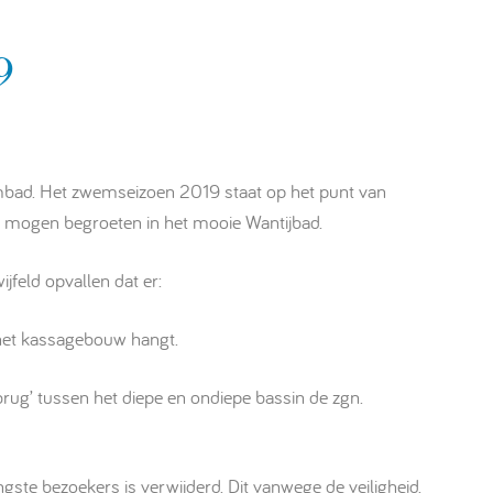
9
embad. Het zwemseizoen 2019 staat op het punt van
e mogen begroeten in het mooie Wantijbad.
jfeld opvallen dat er:
et kassagebouw hangt.
ug’ tussen het diepe en ondiepe bassin de zgn.
ste bezoekers is verwijderd. Dit vanwege de veiligheid.