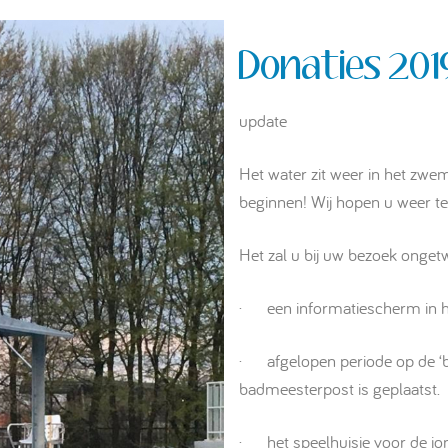
Donaties 201
update
Het water zit weer in het zw
beginnen! Wij hopen u weer t
Het zal u bij uw bezoek ongetwi
· een informatiescherm in h
· afgelopen periode op de ‘br
badmeesterpost is geplaatst.
· het speelhuisje voor de jong