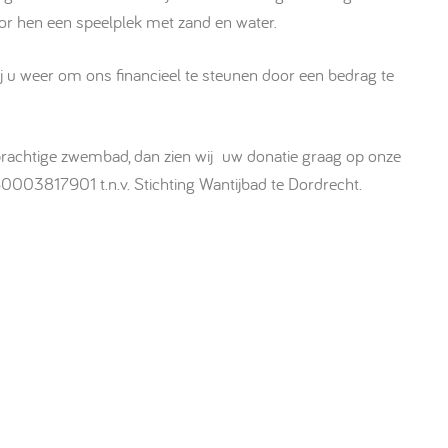
oor hen een speelplek met zand en water.
ij u weer om ons financieel te steunen door een bedrag te
prachtige zwembad, dan zien wij uw donatie graag op onze
03817901 t.n.v. Stichting Wantijbad te Dordrecht.